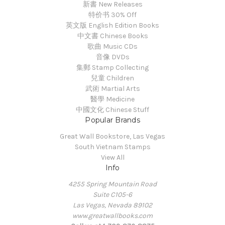
新書 New Releases
特价书 30% Off
英文版 English Edition Books
中文書 Chinese Books
歌曲 Music CDs
音像 DVDs
集郵 Stamp Collecting
兒童 Children
武術 Martial Arts
醫學 Medicine
中國文化 Chinese Stuff
Popular Brands
Great Wall Bookstore, Las Vegas
South Vietnam Stamps
View All
Info
4255 Spring Mountain Road
Suite C105-6
Las Vegas, Nevada 89102
www.greatwallbooks.com