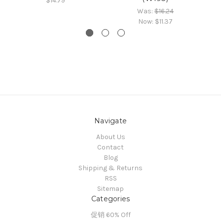
$14.79
Was:
$16.24
Now:
$11.37
Navigate
About Us
Contact
Blog
Shipping & Returns
RSS
Sitemap
Categories
促销 60% Off