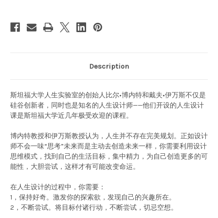
设
设
计
计
充
充
实
实
且
且
快
快
乐
乐
的
的
人
人
Description
生
生
(WB65)
(WB65)
斯坦福大学人生实验室的创始人比尔•博内特和戴夫•伊万斯不仅是
硅谷创新者，同时也是知名的人生设计师——他们开设的人生设计
课是斯坦福大学近几年极受欢迎的课程。
博内特教授和伊万斯教授认为，人生并不存在完美规划。正如设计
师不会一味“思考”未来而是主动去创造未来一样，你需要利用设计
思维模式，找到自己的生活目标，集中精力，为自己创造更多的可
能性，大胆尝试，这样才有可能改变命运。
在人生设计的过程中，你需要：
1，保持好奇。激发你的探索欲，发现自己的兴趣所在。
2，不断尝试。将目标付诸行动，不断尝试，切忌空想。