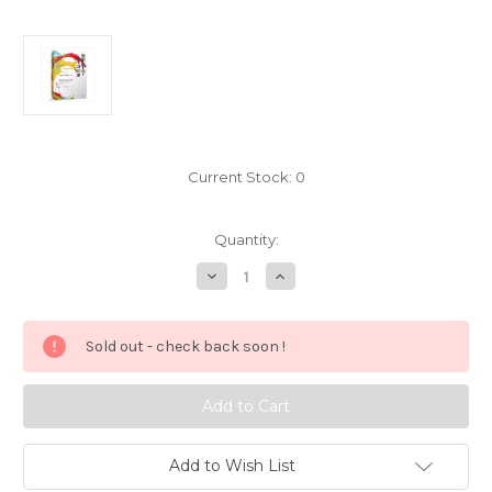
Current Stock:
0
Quantity:
Decrease
Increase
Quantity
Quantity
of
of
斯
斯
坦
坦
Sold out - check back soon !
福
福
大
大
学
学
人
人
生
生
设
设
计
计
课：
课：
Add to Wish List
如
如
何
何