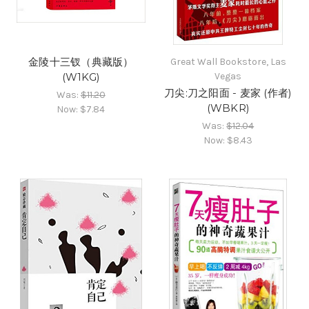
金陵十三钗（典藏版）
Great Wall Bookstore, Las
(W1KG)
Vegas
刀尖:刀之阳面 - 麦家 (作者)
Was:
$11.20
(WBKR)
Now:
$7.84
Was:
$12.04
Now:
$8.43