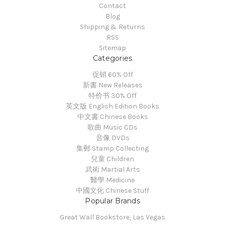
Contact
Blog
Shipping & Returns
RSS
Sitemap
Categories
促销 60% Off
新書 New Releases
特价书 30% Off
英文版 English Edition Books
中文書 Chinese Books
歌曲 Music CDs
音像 DVDs
集郵 Stamp Collecting
兒童 Children
武術 Martial Arts
醫學 Medicine
中國文化 Chinese Stuff
Popular Brands
Great Wall Bookstore, Las Vegas