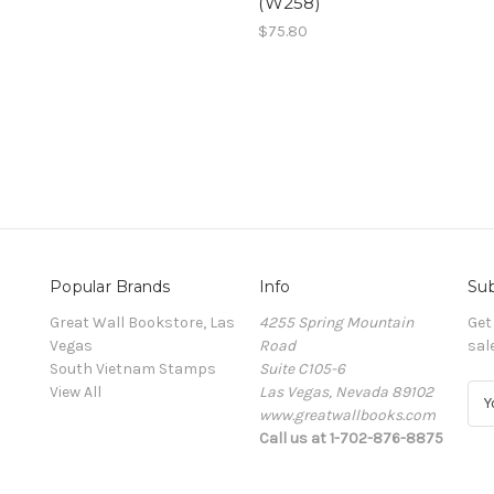
(W258)
$75.80
Popular Brands
Info
Sub
Great Wall Bookstore, Las
4255 Spring Mountain
Get
Vegas
Road
sal
South Vietnam Stamps
Suite C105-6
View All
Las Vegas, Nevada 89102
E
www.greatwallbooks.com
m
Call us at 1-702-876-8875
a
i
l