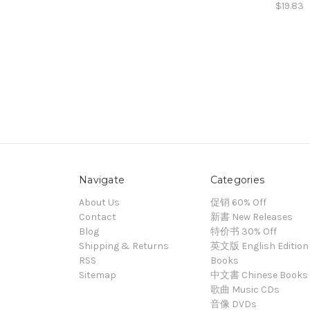
$19.83
Navigate
Categories
About Us
促销 60% Off
Contact
新書 New Releases
Blog
特价书 30% Off
Shipping & Returns
英文版 English Edition
RSS
Books
Sitemap
中文書 Chinese Books
歌曲 Music CDs
音像 DVDs