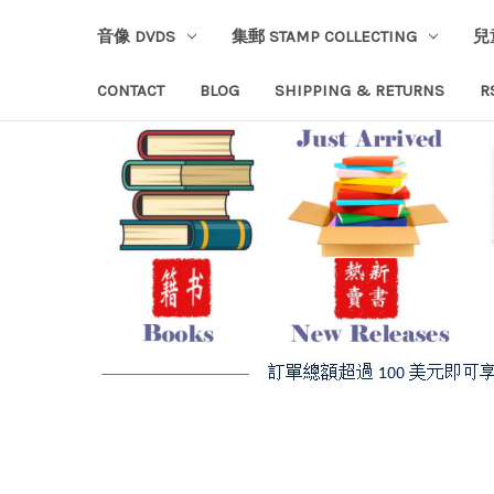
音像 DVDS
集郵 STAMP COLLECTING
兒
CONTACT
BLOG
SHIPPING & RETURNS
R