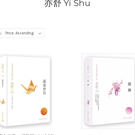
亦舒 Yi Shu
y: