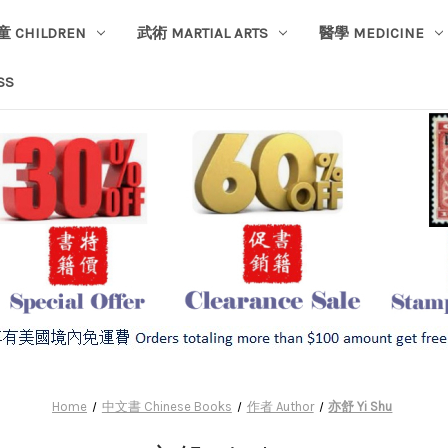
童 CHILDREN
武術 MARTIAL ARTS
醫學 MEDICINE
SS
Home
中文書 Chinese Books
作者 Author
亦舒 Yi Shu