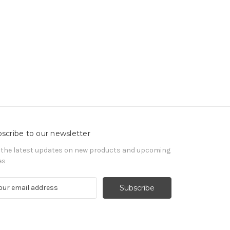
scribe to our newsletter
 the latest updates on new products and upcoming
es