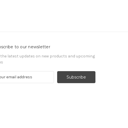
scribe to our newsletter
 the latest updates on new products and upcoming
es