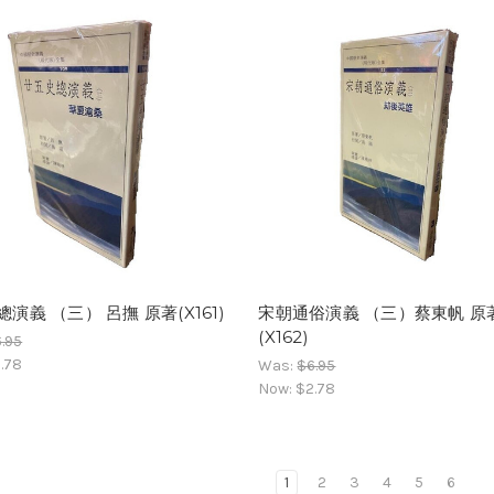
演義 （三） 呂撫 原著(X161)
宋朝通俗演義 （三）蔡東帆 原
(X162)
.95
.78
Was:
$6.95
Now:
$2.78
1
2
3
4
5
6