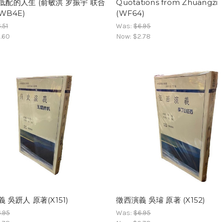
低配的人生 (俞敏洪 罗振宇 联合
Quotations from Zhuangzi
(WB4E)
(WF64)
.51
Was:
$6.95
.60
Now:
$2.78
 吳趼人 原著(X151)
徵西演義 吳璿 原著 (X152)
.95
Was:
$6.95