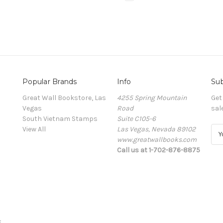
Popular Brands
Info
Sub
Great Wall Bookstore, Las
4255 Spring Mountain
Get
Vegas
Road
sal
South Vietnam Stamps
Suite C105-6
View All
Las Vegas, Nevada 89102
E
www.greatwallbooks.com
m
Call us at 1-702-876-8875
a
i
l
A
d
d
r