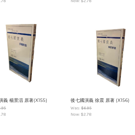
.78
Now:
$2.78
義 楊景淐 原著(X155)
後七國演義 徐震 原著 (X156)
.95
Was:
$6.95
.78
Now:
$2.78