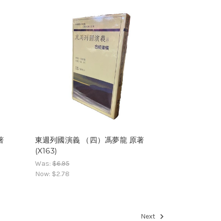
著
東週列國演義 （四）馮夢龍 原著
(X163)
Was:
$6.95
Now:
$2.78
Next