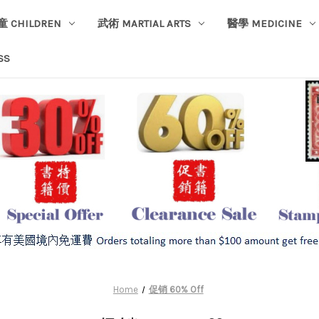
童 CHILDREN
武術 MARTIAL ARTS
醫學 MEDICINE
SS
Home
促销 60% Off