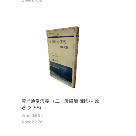
Now:
$2.78
黃埔通俗演義 （二）袁繼毓 陳國柱 原
著 (X158)
Was:
$6.95
Now:
$2.78