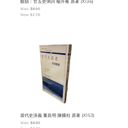
餘韻：廿五史彈詞 楊升庵 原著 (X136)
Was:
$6.95
Now:
$2.78
當代史演義 董昌明 陳國柱 原著 (X153)
Was:
$6.95