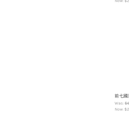
Now:
$2
前七國演
Was:
$6
Now:
$2