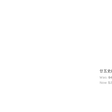
廿五史總
Was:
$6
Now:
$2