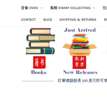
音像 DVDS
集郵 STAMP COLLECTING
兒
CONTACT
BLOG
SHIPPING & RETURNS
R