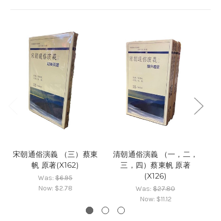
宋朝通俗演義 （三）蔡東
清朝通俗演義 （一，二，
明
帆 原著(X162)
三，四）蔡東帆 原著
(X126)
Was:
$6.95
Now:
$2.78
Was:
$27.80
Now:
$11.12