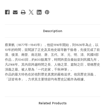
帆
帆
原
原
著
著
(X204)
(X204)
Description
蔡東帆（1877年—1945年），他從1916年開始，到1926年為止，以
10年的時間，並閱讀了正史及其他史籍等數千餘卷，先後完成了前
漢、後漢、兩晉、南北朝、唐、五代、宋、元、明、清、民國11部
作品，共1040回，約600餘萬字，時間跨度自秦始皇到民國九年，
凡2166年。其內容跨越時間之長、人物之眾、篇制之巨，堪稱歷史
演義之最。被人譽為「一代史家，千秋神筆」。
作品的最大特色在於他對歷史真實的嚴格追求。他寫歷史演義，
「語皆有本」，力求其主要情節均有歷史記載作為根據。
Related Products