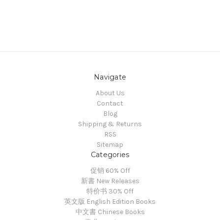
Navigate
About Us
Contact
Blog
Shipping & Returns
RSS
Sitemap
Categories
促销 60% Off
新書 New Releases
特价书 30% Off
英文版 English Edition Books
中文書 Chinese Books