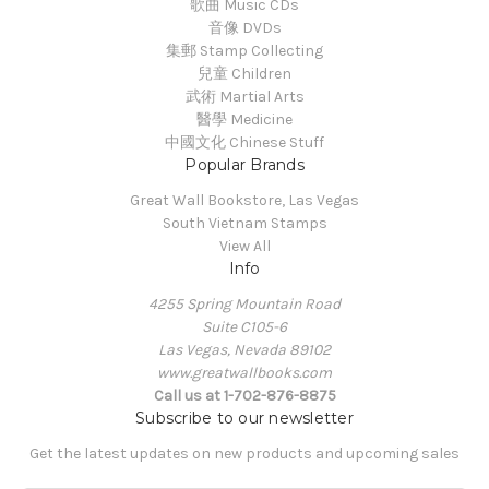
歌曲 Music CDs
音像 DVDs
集郵 Stamp Collecting
兒童 Children
武術 Martial Arts
醫學 Medicine
中國文化 Chinese Stuff
Popular Brands
Great Wall Bookstore, Las Vegas
South Vietnam Stamps
View All
Info
4255 Spring Mountain Road
Suite C105-6
Las Vegas, Nevada 89102
www.greatwallbooks.com
Call us at 1-702-876-8875
Subscribe to our newsletter
Get the latest updates on new products and upcoming sales