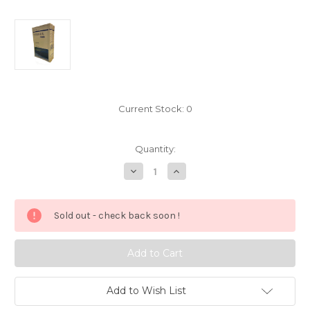
Current Stock:
0
Quantity:
Decrease
Increase
Quantity
Quantity
of
of
宋
宋
朝
朝
Sold out - check back soon !
通
通
俗
俗
演
演
義
義
（一，
（一，
二，
二，
三，
三，
四）
四）
Add to Wish List
蔡
蔡
東
東