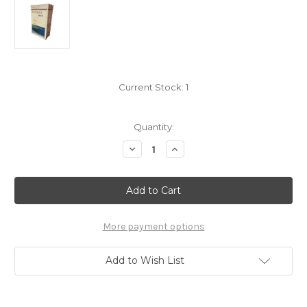
Current Stock:
1
Quantity:
Decrease
Increase
Quantity
Quantity
of
of
五
五
虎
虎
平
平
南
南
演
演
義
義
More payment options
李
李
雨
雨
堂
堂
Add to Wish List
原
原
著
著
(X130)
(X130)