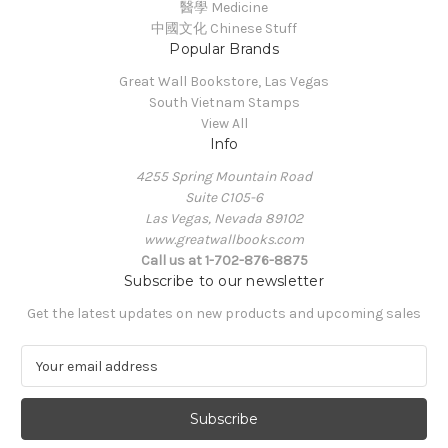
醫學 Medicine
中國文化 Chinese Stuff
Popular Brands
Great Wall Bookstore, Las Vegas
South Vietnam Stamps
View All
Info
4255 Spring Mountain Road
Suite C105-6
Las Vegas, Nevada 89102
www.greatwallbooks.com
Call us at 1-702-876-8875
Subscribe to our newsletter
Get the latest updates on new products and upcoming sales
E
m
a
i
l