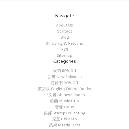
Navigate
About Us
Contact
Blog
Shipping & Returns
RSS
Sitemap
Categories
促销 60% Off
新書 New Releases
特价书 30% Off
英文版 English Edition Books
中文書 Chinese Books
歌曲 Music CDs
音像 DVDs
集郵 Stamp Collecting
兒童 Children
武術 Martial Arts