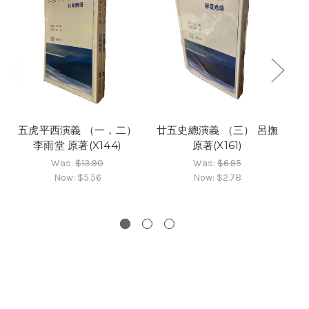
五虎平西演義 （一，二）
廿五史總演義 （三） 呂撫
隋
李雨堂 原著(X144)
原著(X161)
Was:
$13.90
Was:
$6.95
Now:
$5.56
Now:
$2.78