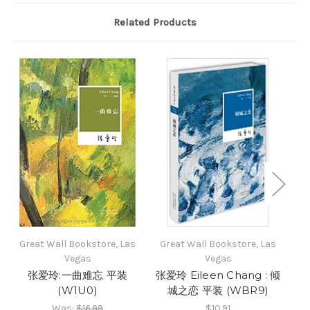
Related Products
Great Wall Bookstore, Las
Great Wall Bookstore, Las
Gr
Vegas
Vegas
张爱玲:一曲难忘 平装
张爱玲 Eileen Chang : 倾
张
(W1U0)
城之恋 平装 (WBR9)
Was:
$16.99
$10.91