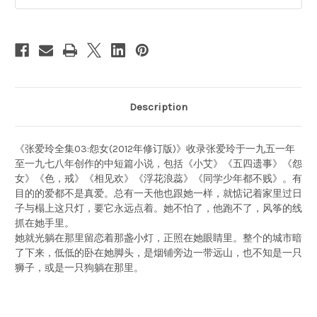
Description
《张爱玲全集03:怨女(2012年修订版)》收录张爱玲于一九五一年
至一九七八年创作的中短篇小说，包括《小艾》《五四遗事》《怨
女》《色，戒》《相见欢》《浮花浪蕊》《同学少年都不贱》。有
目的的爱都不是真爱。总有一天他也跟她一样，就惦记着家里过日
子与榻上这只灯，要它永远点着。她不怕了，他跑不了，风筝的线
抓在她手里。
她就光躺在那里留恋着那盏小灯，正照在她眼睛里。整个的城市暗
了下来，低低的卧在她脚头，是烟铺旁边一带远山，也不知是一只
狮子，或是一只狗躺在那里。