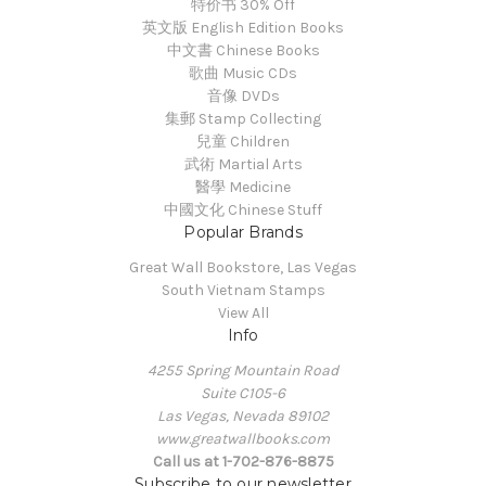
特价书 30% Off
英文版 English Edition Books
中文書 Chinese Books
歌曲 Music CDs
音像 DVDs
集郵 Stamp Collecting
兒童 Children
武術 Martial Arts
醫學 Medicine
中國文化 Chinese Stuff
Popular Brands
Great Wall Bookstore, Las Vegas
South Vietnam Stamps
View All
Info
4255 Spring Mountain Road
Suite C105-6
Las Vegas, Nevada 89102
www.greatwallbooks.com
Call us at 1-702-876-8875
Subscribe to our newsletter