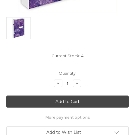
Current Stock:
4
Quantity:
Decrease
Increase
Quantity
Quantity
of
of
张
张
爱
爱
玲
玲
:
:
怨
怨
女
女
More payment options
平
平
装
装
(WBNM)
(WBNM)
Add to Wish List