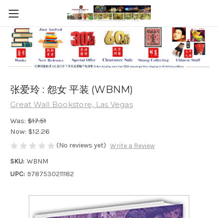
张爱玲 : 怨女 平装 (WBNM)
Great Wall Bookstore, Las Vegas
Was:
$17.51
Now:
$12.26
(No reviews yet)
Write a Review
SKU:
WBNM
UPC:
9787530211182