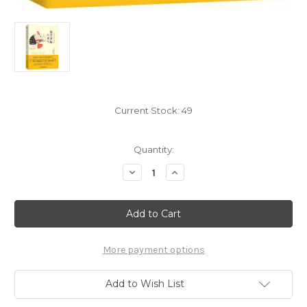
Current Stock:
49
Quantity:
Decrease
Increase
Quantity
Quantity
of
of
接
接
受
受
幸
幸
福
福
的
的
勇
勇
More payment options
气：
气：
人
人
生
生
Add to Wish List
幸
幸
福
福
的
的