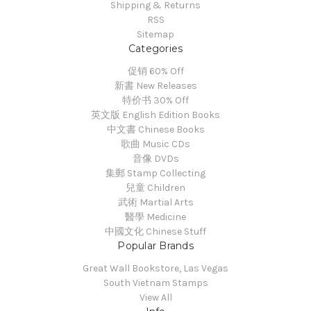
Shipping & Returns
RSS
Sitemap
Categories
促销 60% Off
新書 New Releases
特价书 30% Off
英文版 English Edition Books
中文書 Chinese Books
歌曲 Music CDs
音像 DVDs
集郵 Stamp Collecting
兒童 Children
武術 Martial Arts
醫學 Medicine
中國文化 Chinese Stuff
Popular Brands
Great Wall Bookstore, Las Vegas
South Vietnam Stamps
View All