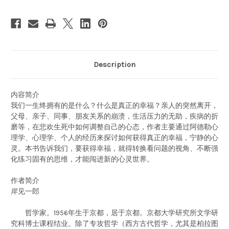
行
行
动
动
指
指
南
南
(WBMC)
(WBMC)
Description
内容简介
我们一生终拥有的是什么？什么是真正的幸福？亲人的突然离开，
父母、亲子、同事、朋友关系的崩溃，生活压力的无助，疾病的折
磨等，在悲欢生死中如何调整自己的心态，作者主要通过阿德勒心
理学、心理学、个人的经历来探讨如何获得真正的幸福，宁静的心
灵。本书告诉我们，要获得幸福，就得转换看问题的视角、不断强
化练习固有的思维，才能闯进新的心灵世界。
作者简介
岸见一郎
哲学家。1956年生于京都，居于京都。京都大学研究所文学研
究科博士课程结业。除了专攻哲学（西方古代哲学，尤其是柏拉图