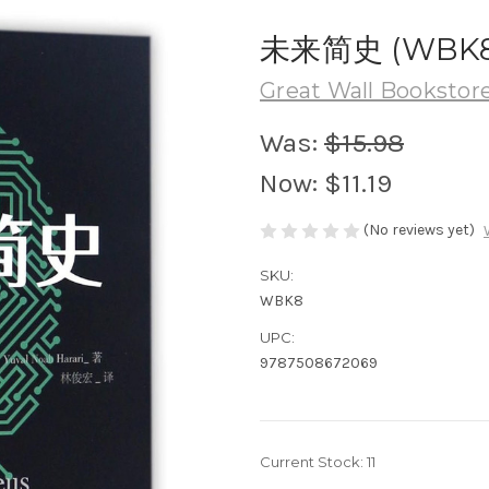
未来简史 (WBK8
Great Wall Bookstore
Was:
$15.98
Now:
$11.19
(No reviews yet)
SKU:
WBK8
UPC:
9787508672069
Current Stock:
11