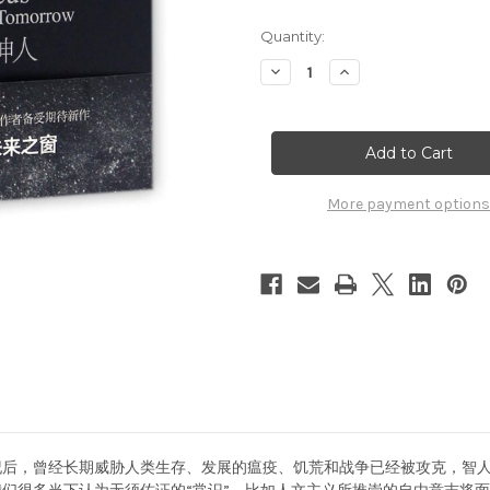
Quantity:
Decrease
Increase
Quantity
Quantity
of
of
未
未
来
来
简
简
史
史
(WBK8)
(WBK8)
More payment options
世纪后，曾经长期威胁人类生存、发展的瘟疫、饥荒和战争已经被攻克，智