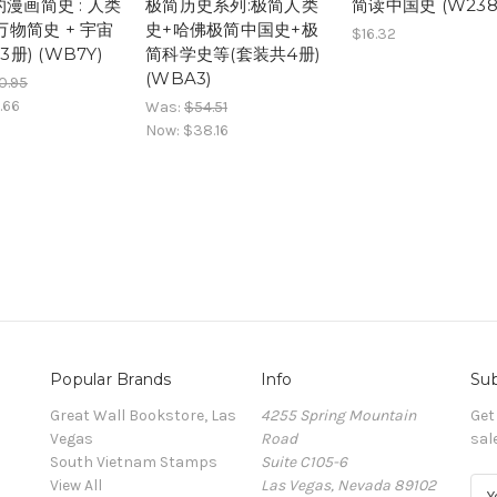
漫画简史 : 人类
极简历史系列:极简人类
简读中国史 (W238
 万物简史 + 宇宙
史+哈佛极简中国史+极
$16.32
3册) (WB7Y)
简科学史等(套装共4册)
(WBA3)
0.95
.66
Was:
$54.51
Now:
$38.16
Popular Brands
Info
Sub
Great Wall Bookstore, Las
4255 Spring Mountain
Get
Vegas
Road
sal
South Vietnam Stamps
Suite C105-6
View All
Las Vegas, Nevada 89102
E