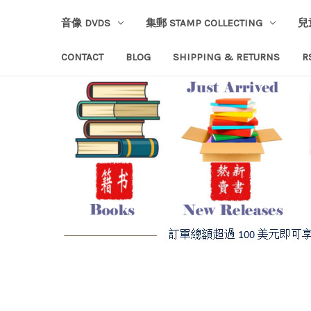
音像 DVDS
集郵 STAMP COLLECTING
兒
CONTACT
BLOG
SHIPPING & RETURNS
R