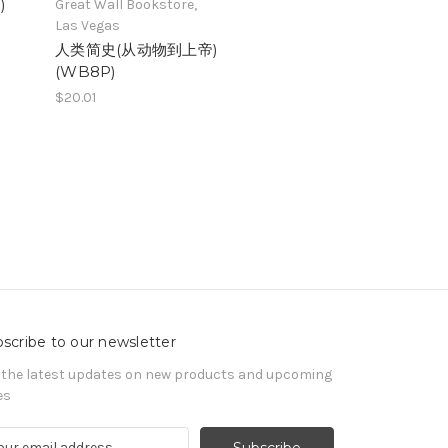
)
Great Wall Bookstore,
Las Vegas
人类简史(从动物到上帝)
(WB8P)
$20.01
scribe to our newsletter
 the latest updates on new products and upcoming
es