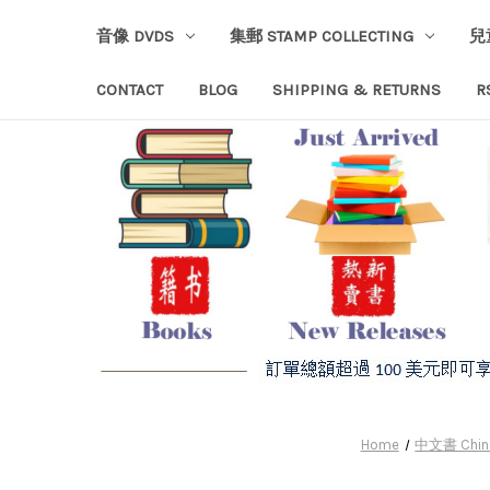
音像 DVDS
集郵 STAMP COLLECTING
兒
CONTACT
BLOG
SHIPPING & RETURNS
R
Home
中文書 Chin