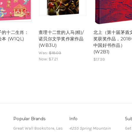
子的十二生肖：
查理十二世的人马(精)/
北上（第十届茅盾
本 (W1QL)
诺贝尔文学奖作家作品
奖获奖作品，201
(WB3U)
中国好书作品）
(W2B1)
Was:
$18.03
Now:
$7.21
$17.99
Popular Brands
Info
Sub
Great Wall Bookstore, Las
4255 Spring Mountain
Get