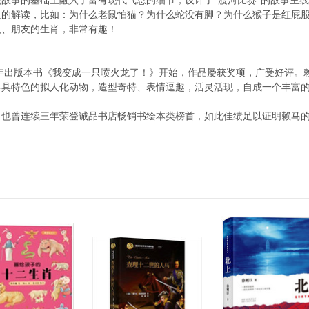
故事的基础上融入了富有现代气息的细节，设计了“渡河比赛”的故事主
的解读，比如：为什么老鼠怕猫？为什么蛇没有脚？为什么猴子是红屁股
人、朋友的生肖，非常有趣！
岁那年出版本书《我变成一只喷火龙了！》开始，作品屡获奖项，广受好评
各具特色的拟人化动物，造型奇特、表情逗趣，活灵活现，自成一个丰富
，也曾连续三年荣登诚品书店畅销书绘本类榜首，如此佳绩足以证明赖马