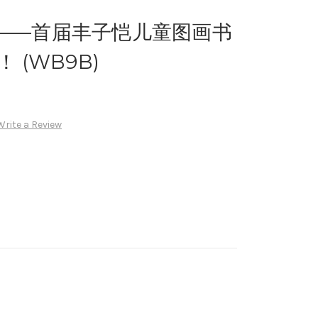
——首届丰子恺儿童图画书
 (WB9B)
Write a Review