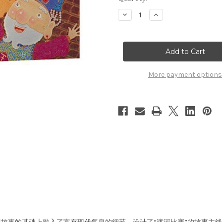
Decrease
Increase
Quantity
Quantity
of
of
十
十
二
二
生
生
肖
肖
的
的
故
故
More payment options
事
事
——
——
首
首
届
届
丰
丰
子
子
恺
恺
儿
儿
童
童
图
图
画
画
书
书
奖
奖
得
得
主
主
赖
赖
马
马
作
作
品！
品！
(WB9B)
(WB9B)