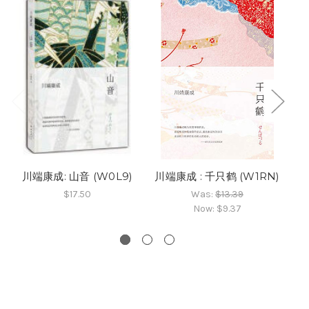
川端康成: 山音 (W0L9)
川端康成 : 千只鹤 (W1RN)
川
$17.50
Was:
$13.39
Now:
$9.37