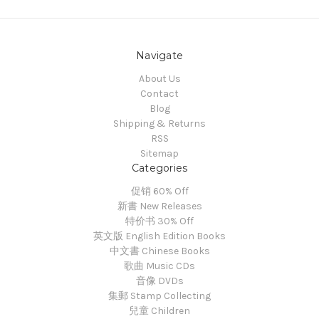
Navigate
About Us
Contact
Blog
Shipping & Returns
RSS
Sitemap
Categories
促销 60% Off
新書 New Releases
特价书 30% Off
英文版 English Edition Books
中文書 Chinese Books
歌曲 Music CDs
音像 DVDs
集郵 Stamp Collecting
兒童 Children