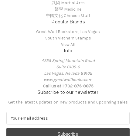
武術 Martial Arts
醫學 Medicine
中國文化 Chinese Stuff
Popular Brands
Great Wall Bookstore, Las Vegas
South Vietnam Stamps
View All
Info
4255 Spring Mountain Road
Suite C105-6
Las Vegas, Nevada 89102
www.greatwallbooks.com
Call us at 1-702-876-8875
Subscribe to our newsletter
Get the latest updates on new products and upcoming sales
E
m
a
i