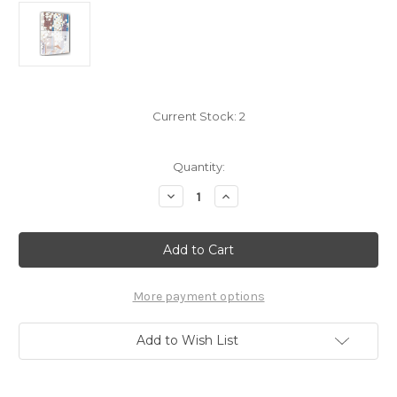
Current Stock:
2
Quantity:
Decrease
Increase
Quantity
Quantity
of
of
川
川
端
端
康
康
成:
成:
古
古
都
都
More payment options
(W1M7)
(W1M7)
Add to Wish List