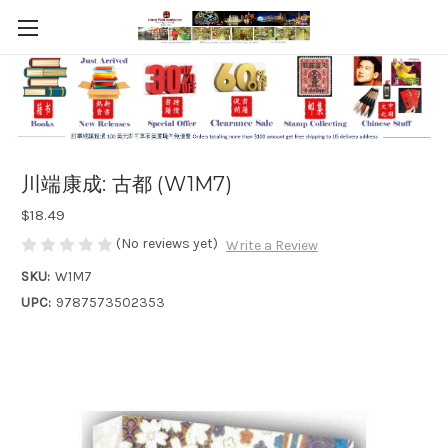
川端康成: 古都 (W1M7)
$18.49
(No reviews yet)
Write a Review
SKU:
W1M7
UPC:
9787573502353