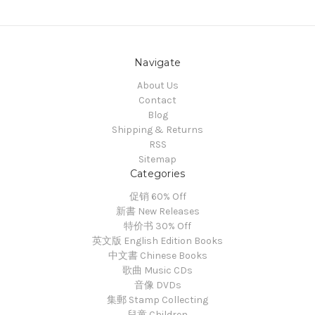
Navigate
About Us
Contact
Blog
Shipping & Returns
RSS
Sitemap
Categories
促销 60% Off
新書 New Releases
特价书 30% Off
英文版 English Edition Books
中文書 Chinese Books
歌曲 Music CDs
音像 DVDs
集郵 Stamp Collecting
兒童 Children