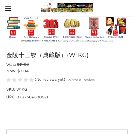
金陵十三钗（典藏版）(W1KG)
Was:
$11.20
Now:
$7.84
(No reviews yet)
Write a Review
SKU:
W1KG
UPC:
9787506390521