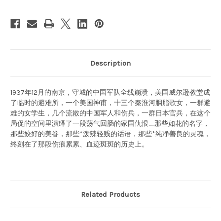
Description
1937年12月的南京，守城的中国军队全线崩溃，美国威尔逊教堂成
了临时的避难所，一个美国神甫，十三个秦淮河胭脂歌女，一群避
难的女学生，几个流散的中国军人和伤兵，一群日本官兵，在这个
局促的空间里演绎了一段荡气回肠的家国仇恨......那些如花的名字，
那些姣好的美眷，那些*泼辣轻贱的话语，那些*纯净善良的灵魂，
终刻在了那段伤痕累累、血迹斑斑的历史上。
Related Products