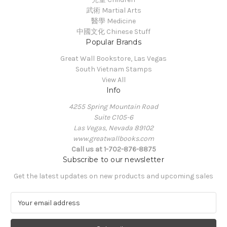
武術 Martial Arts
醫學 Medicine
中國文化 Chinese Stuff
Popular Brands
Great Wall Bookstore, Las Vegas
South Vietnam Stamps
View All
Info
4255 Spring Mountain Road
Suite C105-6
Las Vegas, Nevada 89102
www.greatwallbooks.com
Call us at 1-702-876-8875
Subscribe to our newsletter
Get the latest updates on new products and upcoming sales
E
m
a