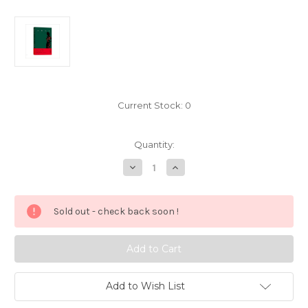
Current Stock:
0
Quantity:
Decrease
Increase
Quantity
Quantity
of
of
金
金
陵
陵
Sold out - check back soon !
十
十
三
三
钗
钗
（典
（典
藏
藏
版）
版）
(W1KG)
(W1KG)
Add to Wish List