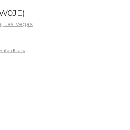
W0JE)
, Las Vegas
Write a Review