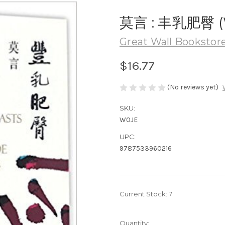
莫言 : 丰乳肥臀 (
Great Wall Bookstore
$16.77
(No reviews yet)
SKU:
W0JE
UPC:
9787533960216
Current Stock:
7
Quantity: