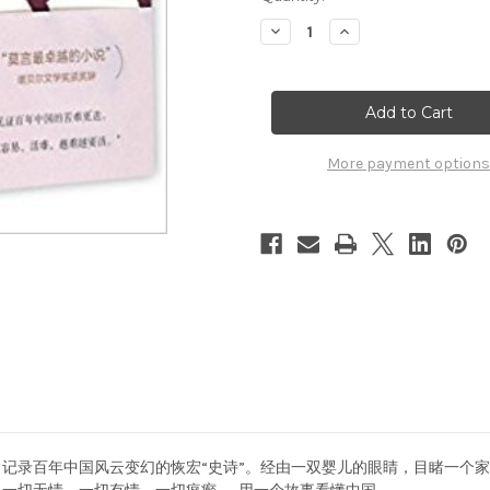
Decrease
Increase
Quantity
Quantity
of
of
莫
莫
言
言
:
:
丰
丰
乳
乳
肥
肥
More payment options
臀
臀
(W0JE)
(W0JE)
记录百年中国风云变幻的恢宏“史诗”。经由一双婴儿的眼睛，目睹一个