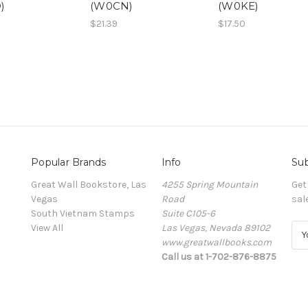
)
(W0CN)
(W0KE)
$21.39
$17.50
Popular Brands
Info
Sub
Great Wall Bookstore, Las
4255 Spring Mountain
Get
Vegas
Road
sal
South Vietnam Stamps
Suite C105-6
View All
Las Vegas, Nevada 89102
E
www.greatwallbooks.com
m
Call us at 1-702-876-8875
a
i
l
A