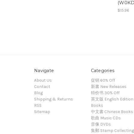
(W0KD
$15.96
Navigate
Categories
About Us
促销 60% Off
Contact
新書 New Releases
Blog
特价书 30% Off
Shipping & Returns
英文版 English Edition
RSS
Books
Sitemap
中文書 Chinese Books
歌曲 Music CDs
音像 DVDs
集郵 Stamp Collecting