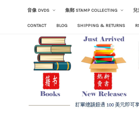
音像 DVDS
集郵 STAMP COLLECTING
兒
CONTACT
BLOG
SHIPPING & RETURNS
R