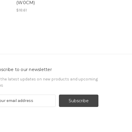
(W0CM)
$18.61
scribe to our newsletter
 the latest updates on new products and upcoming
es