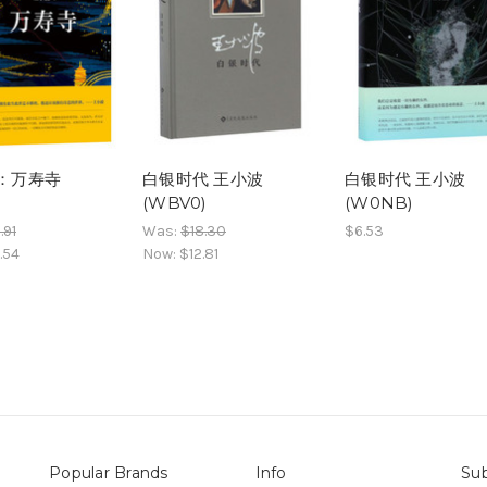
 ：万寿寺
白银时代 王小波
白银时代 王小波
)
(WBV0)
(W0NB)
.91
Was:
$18.30
$6.53
.54
Now:
$12.81
Popular Brands
Info
Sub