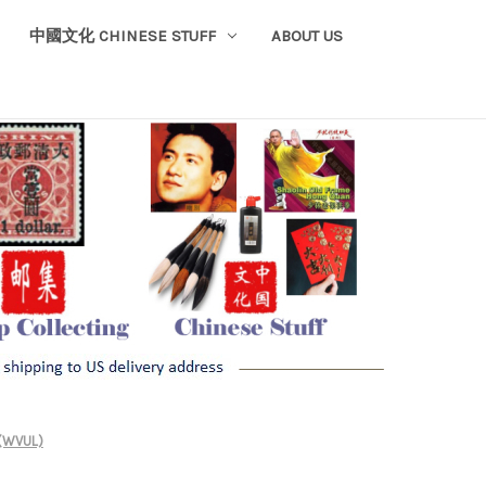
中國文化 CHINESE STUFF
ABOUT US
(WVUL)