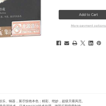
Quantity
Quantity
of
of
李
李
小
小
沛
沛
鼓
鼓
王
王
King
King
More payment options
of
of
Drums
Drums
(WVUL)
(WVUL)
。鼓乐、铜器，展尽惊艳本色；精彩、绝妙，超级天碟风范。