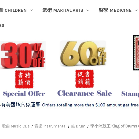
童 CHILDREN
武術 MARTIAL ARTS
醫學 MEDICINE
SS
歌曲 Music CDs
音樂 Instrumental
鼓 Drum
李小沛鼓王 King of Drums 