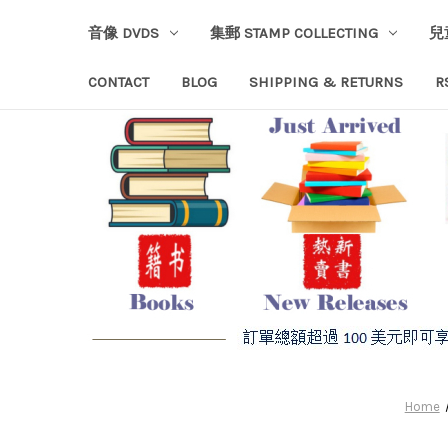
音像 DVDS
集郵 STAMP COLLECTING
兒
CONTACT
BLOG
SHIPPING & RETURNS
R
Home