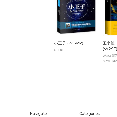
小王子 (W1WR)
王小波
(W29E
$14.91
Was:
$17
Now:
$12
Navigate
Categories