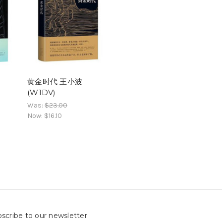
黄金时代 王小波
(W1DV)
Was:
$23.00
Now:
$16.10
scribe to our newsletter