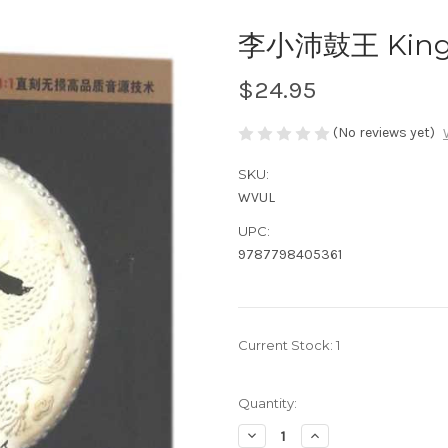
李小沛鼓王 King 
$24.95
(No reviews yet)
SKU:
WVUL
UPC:
9787798405361
Current Stock:
1
Quantity:
Decrease
Increase