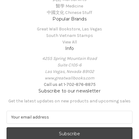
醫學 Medicine
中國文化 Chinese Stuff
Popular Brands
Great Wall Bookstore, Las Vegas
South Vietnam Stamps
View All
Info
4255 Spring Mountain Road
Suite C105-6
Las Vegas, Nevada 89102
www.greatwallbooks.com
Call us at 1-702-876-8875
Subscribe to our newsletter
Get the latest updates on new products and upcoming sales
E
m
a
i