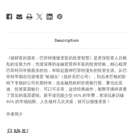
富
富
的
的
投
投
资
资
智
智
慧
慧
Hardcover(WBA6)
Hardcover(WBA6)
Description
《做财富的朋友：巴菲特慢慢变富的投资智慧》是资深投资人吕晓
彤的全新力作，凭借深厚的金融背景和丰富的投资经验，精心梳理
巴菲特历年致股东的信，串联起股神巴菲特漫长的投资生涯。从巴
菲特早期在垃圾堆里 "捡烟头"（低价买烂公司），到后来芒格的影
响下专挑好公司长期持有，连金融危机时抄底银行股、重仓比亚
迪、投资富国银行、可口可乐等，这些经典操作，都掰开揉碎讲透
了背后的底层逻辑。新手读完能少交 90% 的学费，资深玩家识破
90% 的市场陷阱。人生做对几次决策，就可以慢慢变富！
作者简介
吕晓彤