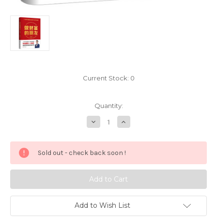
Current Stock:
0
Quantity:
Decrease
Increase
Quantity
Quantity
of
of
做
做
财
财
Sold out - check back soon !
富
富
的
的
朋
朋
友：
友：
巴
巴
菲
菲
特
特
慢
慢
Add to Wish List
慢
慢
变
变