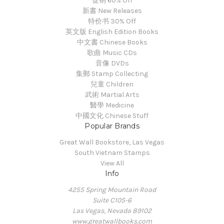
促销 60% Off
新書 New Releases
特价书 30% Off
英文版 English Edition Books
中文書 Chinese Books
歌曲 Music CDs
音像 DVDs
集郵 Stamp Collecting
兒童 Children
武術 Martial Arts
醫學 Medicine
中國文化 Chinese Stuff
Popular Brands
Great Wall Bookstore, Las Vegas
South Vietnam Stamps
View All
Info
4255 Spring Mountain Road
Suite C105-6
Las Vegas, Nevada 89102
www.greatwallbooks.com