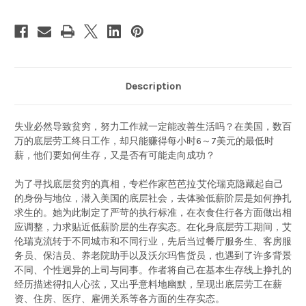
化
化
身
身
女
女
服
服
务
务
生
生
Hardcover(WB4Q)
Hardcover(WB4Q)
Description
失业必然导致贫穷，努力工作就一定能改善生活吗？在美国，数百
万的底层劳工终日工作，却只能赚得每小时6～7美元的最低时
薪，他们要如何生存，又是否有可能走向成功？
为了寻找底层贫穷的真相，专栏作家芭芭拉·艾伦瑞克隐藏起自己
的身份与地位，潜入美国的底层社会，去体验低薪阶层是如何挣扎
求生的。她为此制定了严苛的执行标准，在衣食住行各方面做出相
应调整，力求贴近低薪阶层的生存实态。在化身底层劳工期间，艾
伦瑞克流转于不同城市和不同行业，先后当过餐厅服务生、客房服
务员、保洁员、养老院助手以及沃尔玛售货员，也遇到了许多背景
不同、个性迥异的上司与同事。作者将自己在基本生存线上挣扎的
经历描述得扣人心弦，又出乎意料地幽默，呈现出底层劳工在薪
资、住房、医疗、雇佣关系等各方面的生存实态。