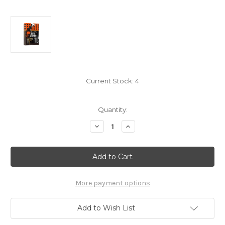
Current Stock:
4
Quantity:
Decrease
Increase
Quantity
Quantity
of
of
我
我
在
在
底
底
层
层
的
的
生
生
More payment options
活：
活：
当
当
专
专
Add to Wish List
栏
栏
作
作
家
家