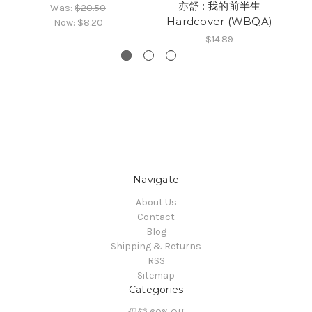
亦舒 : 我的前半生
Was:
$20.50
Hardcover (WBQA)
Now:
$8.20
$14.89
Navigate
About Us
Contact
Blog
Shipping & Returns
RSS
Sitemap
Categories