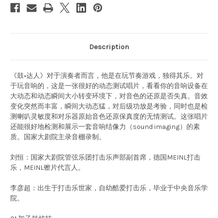
Description
《鼓•达人》对于演奏者而言，他是在玩节奏游戏，独得其乐。对
于玩音响的，这是一张很好的动态测试唱片，看看你的音响设备在
大动态和动态瞬间大小转变环境下，对音色的还原是否失真。音效
变化突然而丰富，瞬间大动态猛，对后级功放是考验，同时也是检
测喇叭灵敏度和对乐器原始音色还原保真度的无情测试。这张唱片
还能很好地检测和展示一套音响结像力（sound imaging）的素
质。国家大剧院主录音棚录制。
刘恒：国家大剧院管弦乐团打击乐声部副首席，德国MEINL打击
乐，MEINL镲片代言人。
李彦超：出生于打击乐世家，自幼酷爱打击乐，毕业于中央音乐学
院。