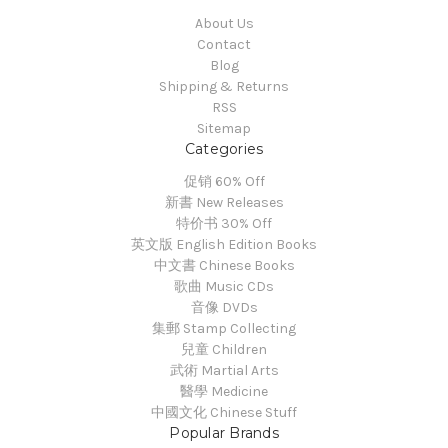
About Us
Contact
Blog
Shipping & Returns
RSS
Sitemap
Categories
促销 60% Off
新書 New Releases
特价书 30% Off
英文版 English Edition Books
中文書 Chinese Books
歌曲 Music CDs
音像 DVDs
集郵 Stamp Collecting
兒童 Children
武術 Martial Arts
醫學 Medicine
中國文化 Chinese Stuff
Popular Brands