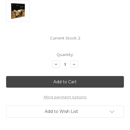
Current Stock:
2
Quantity:
Decrease
Increase
Quantity
Quantity
of
of
Drums
Drums
鼓
鼓
•
•
达
达
人
人
(CD
(CD
More payment options
普
普
通
通
版)
版)
Add to Wish List
(WVUM)
(WVUM)