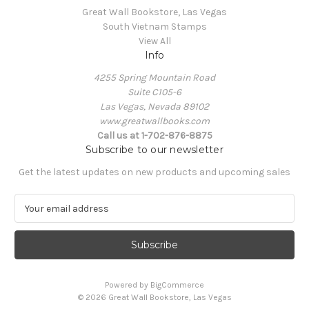
Great Wall Bookstore, Las Vegas
South Vietnam Stamps
View All
Info
4255 Spring Mountain Road
Suite C105-6
Las Vegas, Nevada 89102
www.greatwallbooks.com
Call us at 1-702-876-8875
Subscribe to our newsletter
Get the latest updates on new products and upcoming sales
E
m
a
i
l
A
Powered by
BigCommerce
d
© 2026 Great Wall Bookstore, Las Vegas
d