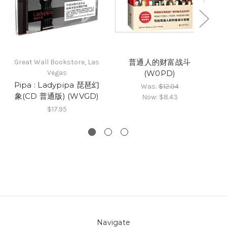
普通人的财富战斗
Great Wall Bookstore, Las
Gr
Vegas
(W0PD)
Pipa : Ladypipa 琵琶幻
G
Was:
$12.04
象(CD 普通版) (WVGD)
Now:
$8.43
$17.95
Navigate