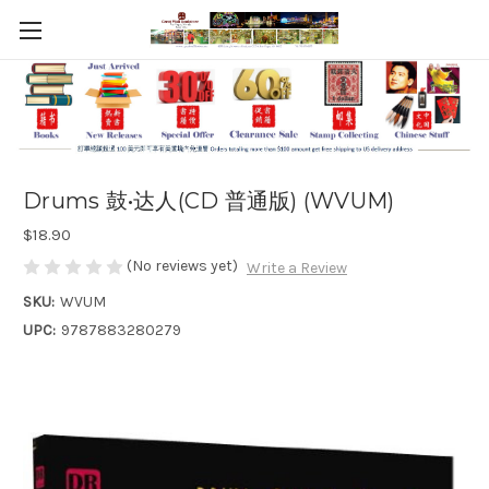
Drums 鼓•达人(CD 普通版) (WVUM)
$18.90
(No reviews yet)
Write a Review
SKU:
WVUM
UPC:
9787883280279