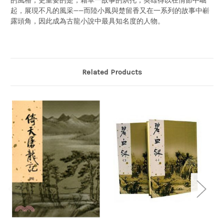
的風格；更重要的是，藉單一故事的烘托，英雄得以在情節中崛
神
神
起，展現不凡的風采——而陸小鳳與楚留香又在一系列的故事中嶄
一
一
笑
笑
露頭角，因此成為古龍小說中最具知名度的人物。
(6
(6
冊)
冊)
(繁
(繁
體
體
中
中
文)
文)
(WBUN)
(WBUN)
Related Products