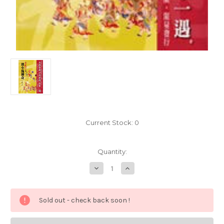
Current Stock:
0
Quantity:
Decrease
Increase
Quantity
Quantity
of
of
古
古
龍
龍
Sold out - check back soon !
:
:
陸
陸
小
小
鳳
鳳