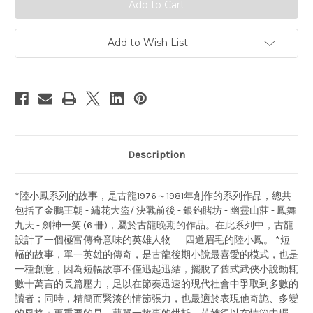
傳
傳
奇-
奇-
金
金
鵬
鵬
Add to Wish List
王
王
朝
朝
-
-
繡
繡
花
花
大
大
盜/
盜/
決
決
戰
戰
前
前
後
後
Description
-
-
銀
銀
鈎
鈎
賭
賭
坊
坊
*陸小鳳系列的故事，是古龍1976～1981年創作的系列作品，總共
-
-
包括了金鵬王朝 - 繡花大盜/ 決戰前後 - 銀鈎賭坊 - 幽靈山莊 - 鳳舞
幽
幽
靈
靈
九天 - 劍神一笑 (6 冊)，屬於古龍晚期的作品。在此系列中，古龍
山
山
設計了一個極富傳奇意味的英雄人物——四道眉毛的陸小鳳。 *短
莊
莊
-
-
幅的故事，單一英雄的傳奇，是古龍後期小說最喜愛的模式，也是
鳳
鳳
一種創意，因為短幅故事不僅迅起迅結，擺脫了舊式武俠小說動輒
舞
舞
九
九
數十萬言的長篇壓力，足以在節奏迅速的現代社會中爭取到多數的
天
天
讀者；同時，精簡而緊湊的情節張力，也最適於表現他奇詭、多變
-
-
劍
劍