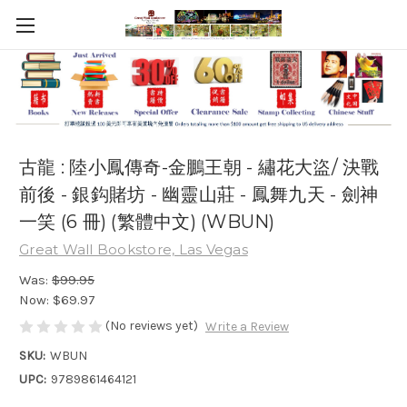
古龍 : 陸小鳳傳奇-金鵬王朝 - 繡花大盜/ 決戰
前後 - 銀鈎賭坊 - 幽靈山莊 - 鳳舞九天 - 劍神
一笑 (6 冊) (繁體中文) (WBUN)
Great Wall Bookstore, Las Vegas
Was:
$99.95
Now:
$69.97
(No reviews yet)
Write a Review
SKU:
WBUN
UPC:
9789861464121