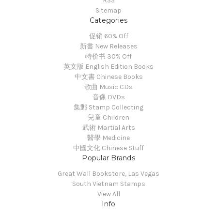
RSS
Sitemap
Categories
促销 60% Off
新書 New Releases
特价书 30% Off
英文版 English Edition Books
中文書 Chinese Books
歌曲 Music CDs
音像 DVDs
集郵 Stamp Collecting
兒童 Children
武術 Martial Arts
醫學 Medicine
中國文化 Chinese Stuff
Popular Brands
Great Wall Bookstore, Las Vegas
South Vietnam Stamps
View All
Info