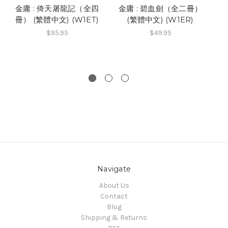
金庸 : 倚天屠龍記（全四
金庸 : 碧血劍（全二冊）
金
冊） (繁體中文) (W1ET)
(繁體中文) (W1ER)
$95.95
$49.95
Navigate
About Us
Contact
Blog
Shipping & Returns