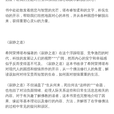
书中处处散发着慈悲与智慧的光芒，堪布睿智柔和的文字，朴实生
动的开示，帮助我们坦然地面对心的本性，并从各种困惑中解脱出
来，获得重塑心灵SJ的力量。
《寂静之道》
希阿荣博堪布编著的《寂静之道》在这个浮躁喧嚣、竞争激烈的时
代，科技的发展让人们的视野***广阔，然而内心的安宁和幸福感
似乎反而变得遥不可及。《寂静之道》这本书收录了希阿荣博堪布
对现代人的困惑和烦恼所作的开示，从一个佛法修行人的角度，解
读该如何对待宝贵而短暂的生命，如何面对烦恼重重的生活。
《寂静之道》不但涵盖了“生从何来，死往何去”这样的***命题，
也包括了对治负面情绪、处理人际关系这些和日常生活息息相关的
内容。对于有兴趣了解佛教的读者，这本书里也完整地介绍了因
果、缘起等基本理论以及修行的内容、方法，并解答了在学修佛法
的过程中常见的疑问和误区。