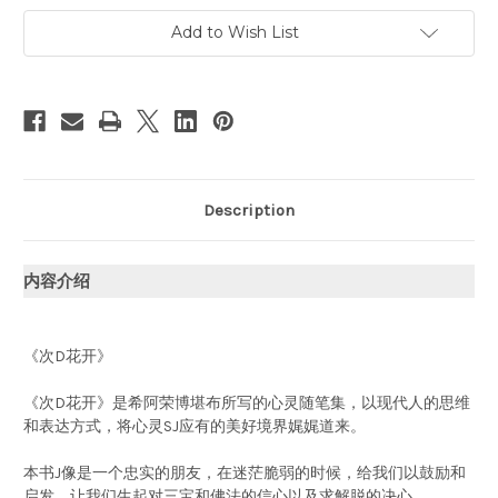
之
之
作
作
Add to Wish List
4
4
册
册
:
:
次
次
第
第
花
花
开
开
(新
(新
版)+寂
版)+寂
静
静
之
之
道
道
Description
+生
+生
命
命
这
这
出
出
内容介绍
戏
戏
+
+
透
透
过
过
佛
佛
《次D花开》
法
法
看
看
世
世
《次D花开》是希阿荣博堪布所写的心灵随笔集，以现代人的思维
界
界
(WBW1)
(WBW1)
和表达方式，将心灵SJ应有的美好境界娓娓道来。
本书J像是一个忠实的朋友，在迷茫脆弱的时候，给我们以鼓励和
启发，让我们生起对三宝和佛法的信心以及求解脱的决心。