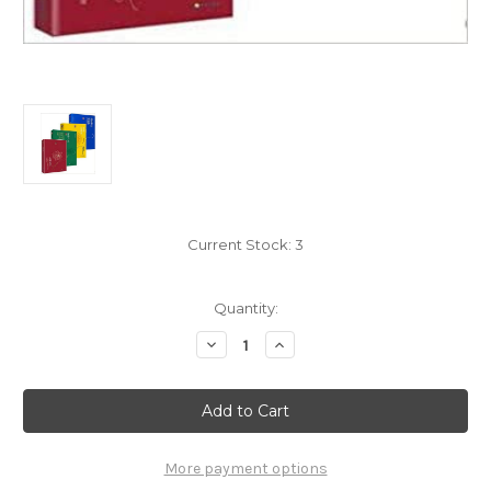
Current Stock:
3
Quantity:
Decrease
Increase
Quantity
Quantity
of
of
希
希
阿
阿
荣
荣
堪
堪
布
布
经
经
More payment options
典
典