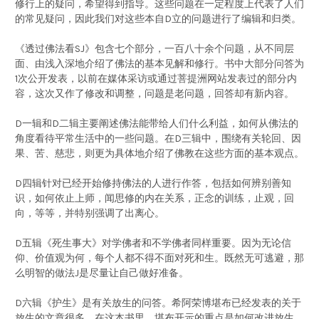
修行上的疑问，希望得到指导。这些问题在一定程度上代表了人们
的常见疑问，因此我们对这些本自D立的问题进行了编辑和归类。
《透过佛法看SJ》包含七个部分，一百八十余个问题，从不同层
面、由浅入深地介绍了佛法的基本见解和修行。书中大部分问答为
1次公开发表，以前在媒体采访或通过菩提洲网站发表过的部分内
容，这次又作了修改和调整，问题是老问题，回答却有新内容。
D一辑和D二辑主要阐述佛法能带给人们什么利益，如何从佛法的
角度看待平常生活中的一些问题。在D三辑中，围绕有关轮回、因
果、苦、慈悲，则更为具体地介绍了佛教在这些方面的基本观点。
D四辑针对已经开始修持佛法的人进行作答，包括如何辨别善知
识，如何依止上师，闻思修的内在关系，正念的训练，止观，回
向，等等，并特别强调了出离心。
D五辑《死生事大》对学佛者和不学佛者同样重要。因为无论信
仰、价值观为何，每个人都不得不面对死和生。既然无可逃避，那
么明智的做法J是尽量让自己做好准备。
D六辑《护生》是有关放生的问答。希阿荣博堪布已经发表的关于
放生的文章很多，在这本书里，堪布开示的重点是如何改进放生，