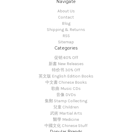
Navigate
About Us
Contact
Blog
Shipping & Returns
RSS
Sitemap
Categories
促销 60% Off
新書 New Releases
特价书 30% Off
英文版 English Edition Books
中文書 Chinese Books
歌曲 Music CDs
音像 DVDs
集郵 Stamp Collecting
兒童 Children
武術 Martial Arts
醫學 Medicine
中國文化 Chinese Stuff
Popular Brands