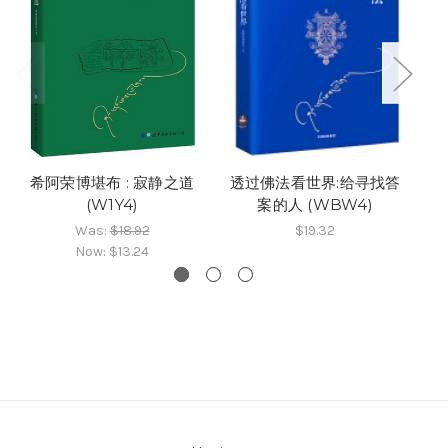
希阿荣博堪布 : 寂静之道
透过佛法看世界:给寻找答
次
(W1Y4)
案的人 (WBW4)
Was:
$18.92
$19.32
Now:
$13.24