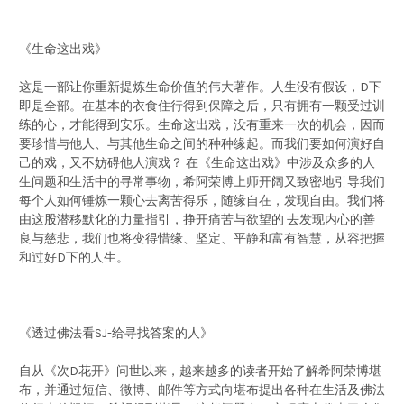
《生命这出戏》
这是一部让你重新提炼生命价值的伟大著作。人生没有假设，D下
即是全部。在基本的衣食住行得到保障之后，只有拥有一颗受过训
练的心，才能得到安乐。生命这出戏，没有重来一次的机会，因而
要珍惜与他人、与其他生命之间的种种缘起。而我们要如何演好自
己的戏，又不妨碍他人演戏？ 在《生命这出戏》中涉及众多的人
生问题和生活中的寻常事物，希阿荣博上师开阔又致密地引导我们
每个人如何锤炼一颗心去离苦得乐，随缘自在，发现自由。我们将
由这股潜移默化的力量指引，挣开痛苦与欲望的 去发现内心的善
良与慈悲，我们也将变得惜缘、坚定、平静和富有智慧，从容把握
和过好D下的人生。
《透过佛法看SJ-给寻找答案的人》
自从《次D花开》问世以来，越来越多的读者开始了解希阿荣博堪
布，并通过短信、微博、邮件等方式向堪布提出各种在生活及佛法