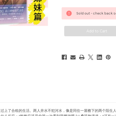
Quantity
Quantity
of
of
难
难
哄
哄
Sold out - check back s
2
2
册
册
全
全
集
集
Paperback（WBDH)
Paperback（WBDH
过上了合租的生活。两人井水不犯河水，像是同住一屋檐下的两个陌生人