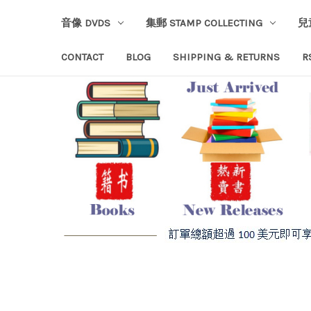
音像 DVDS
集郵 STAMP COLLECTING
兒
CONTACT
BLOG
SHIPPING & RETURNS
R