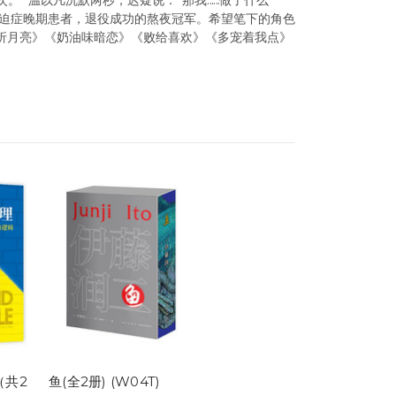
。” 温以凡沉默两秒，迟疑说：“那我……做了什么
改稿强迫症晚期患者，退役成功的熬夜冠军。希望笔下的角色
《折月亮》《奶油味暗恋》《败给喜欢》《多宠着我点》
（共2
鱼(全2册) (W04T)