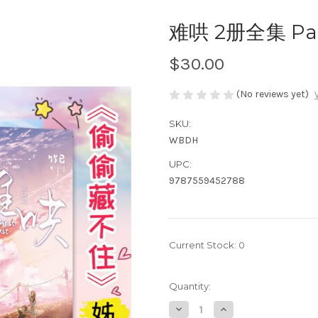
难哄 2册全集 Pa
$30.00
(No reviews yet)
SKU:
WBDH
UPC:
9787559452788
Current Stock:
0
Quantity:
Decrease
Increase