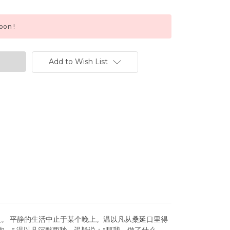
oon !
)
Add to Wish List
。 平静的生活中止于某个晚上。温以凡从桑延口里得