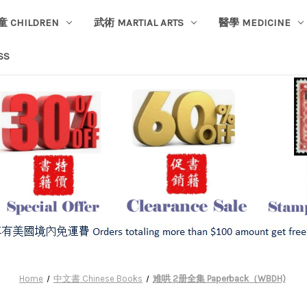
童 CHILDREN
武術 MARTIAL ARTS
醫學 MEDICINE
SS
Home
中文書 Chinese Books
难哄 2册全集 Paperback（WBDH)