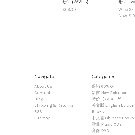
册）(W2F5)
册） (W
$66.00
Was:
$4
Now:
$19
Navigate
Categories
About Us
促销 60% Off
Contact
新書 New Releases
Blog
特价书 30% Off
Shipping & Returns
英文版 English Edition
RSS
Books
Sitemap
中文書 Chinese Books
歌曲 Music CDs
音像 DVDs