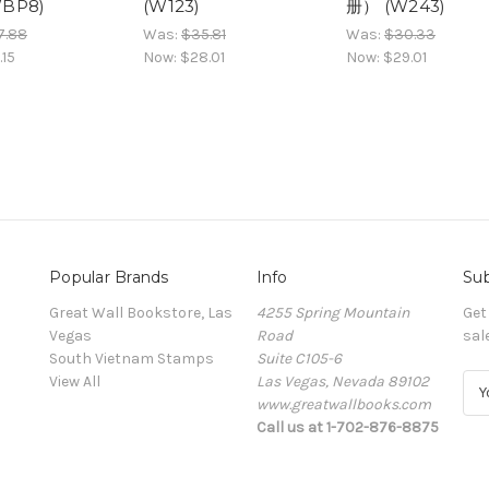
BP8)
(W123)
册） (W243)
7.88
Was:
$35.81
Was:
$30.33
.15
Now:
$28.01
Now:
$29.01
Popular Brands
Info
Sub
Great Wall Bookstore, Las
4255 Spring Mountain
Get
Vegas
Road
sal
South Vietnam Stamps
Suite C105-6
View All
Las Vegas, Nevada 89102
E
www.greatwallbooks.com
m
Call us at 1-702-876-8875
a
i
l