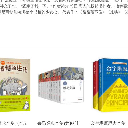
么反应：“昨晚应该是你第一次看到我梦游吧？” 桑延散漫道：“还有一次
闲闲地补充了句。 “还亲了我一下。” 作者简介 竹已 高人气畅销书作者。 
标是写够能装满整个书柜的少女心。 代表作：《偷偷藏不住》《难哄》
进化全集（全3
鲁迅经典全集(共10册)
金字塔原理大全集