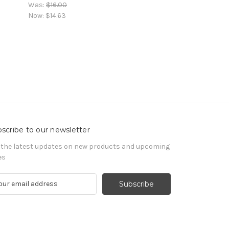
Was:
$16.00
Now:
$14.63
scribe to our newsletter
 the latest updates on new products and upcoming
es